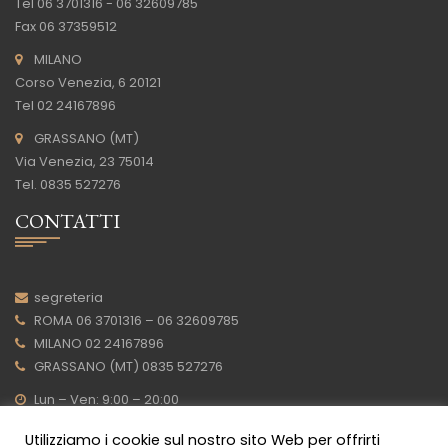
Tel 06 3701316 - 06 32609785
Fax 06 37359512
MILANO
Corso Venezia, 6 20121
Tel 02 24167896
GRASSANO (MT)
Via Venezia, 23 75014
Tel. 0835 527276
CONTATTI
segreteria
ROMA 06 3701316 – 06 32609785
MILANO 02 24167896
GRASSANO (MT) 0835 527276
Lun – Ven: 9:00 – 20:00
privacy policy
Utilizziamo i cookie sul nostro sito Web per offrirti