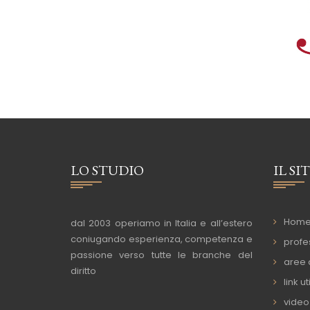
LO STUDIO
IL SI
Hom
dal 2003 operiamo in Italia e all’estero
coniugando esperienza, competenza e
profes
passione verso tutte le branche del
aree a
diritto
link uti
video