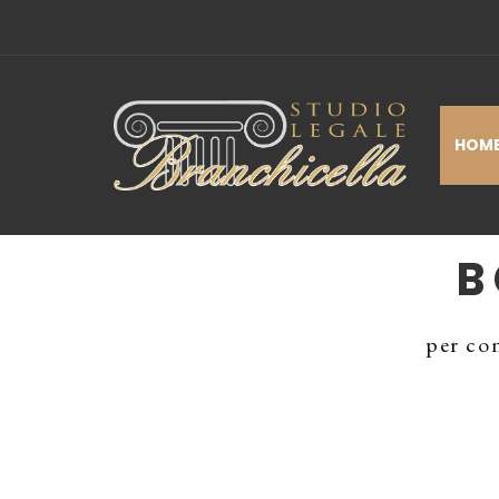
HOM
B
per con