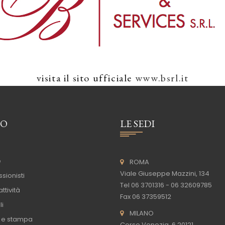
visita il sito ufficiale
www.bsrl.it
TO
LE SEDI
e
ROMA
Viale Giuseppe Mazzini, 134
sionisti
Tel 06 3701316 - 06 32609785
ttività
Fax 06 37359512
li
MILANO
 e stampa
Corso Venezia, 6 20121