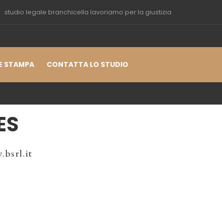
studio legale branchicella lavoriamo per la giustizia
E STAMPA
CONTATTA LO STUDIO
ES
bsrl.it