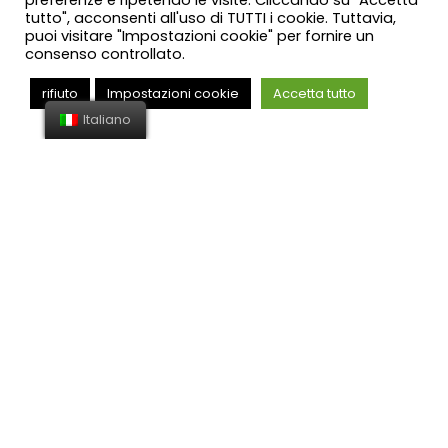
preferenze e ripetendo le visite. Cliccando su "Accetta
tutto", acconsenti all'uso di TUTTI i cookie. Tuttavia,
puoi visitare "Impostazioni cookie" per fornire un
consenso controllato.
rifiuto
Impostazioni cookie
Accetta tutto
Italiano
LO STUDIO
dal 2003 operiamo in Italia e all’estero coniugando esperienza,
competenza e passione verso tutte le branche del diritto
IL SITO
Home