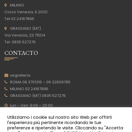
MILANO
Corso Venezia, 6 20121
Tel 02 24167896
GRASSANO (MT)
Via Venezia, 23 75014
Tel. 0835 527276
CONTACTO
segreteria
ROMA 06 3701316 – 06 32609785
MILANO 02 24167896
GRASSANO (MT) 0835 527276
Lun – Ven: 9:00 – 20:00
POLÍTICA DE PRIVACIDAD
Utilizziamo i cookie sul nostro sito Web per offrirti
l'esperienza più pertinente ricordando le tue
preferenze e ripetendo le visite. Cliccando su "Accetta