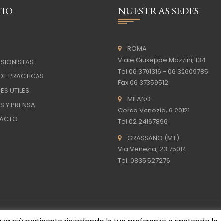
TIO
NUESTRAS SEDES
O
ROMA
Viale Giuseppe Mazzini, 134
SIONISTAS
Tel 06 3701316 - 06 32609785
DE PRACTICAS
Fax 06 37359512
ES UTILES
MILANO
S Y PRENSA
Corso Venezia, 6 20121
ACTO
Tel 02 24167896
GRASSANO (MT)
Via Venezia, 23 75014
Tel. 0835 527276