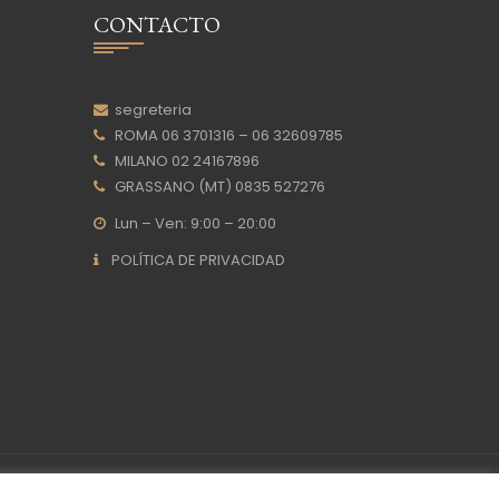
CONTACTO
segreteria
ROMA 06 3701316 – 06 32609785
MILANO 02 24167896
GRASSANO (MT) 0835 527276
Lun – Ven: 9:00 – 20:00
POLÍTICA DE PRIVACIDAD